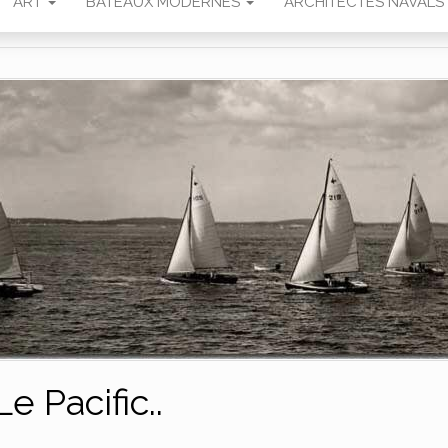
ART
BATEAUX MODERNES
ARCHITECTES NAVALS
Le Pacific..