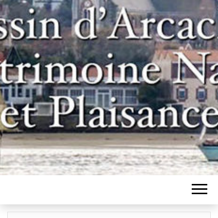
Un site pour les inconditionnels des
BASSIN
bateaux et de l'histoire du bassin
d'Arcachon
D'ARCACHON,
PATRIMOINE
NAVAL ET