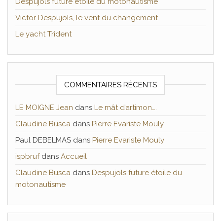
Despujols future étoile du motonautisme
Victor Despujols, le vent du changement
Le yacht Trident
COMMENTAIRES RÉCENTS
LE MOIGNE Jean
dans
Le mât d’artimon….
Claudine Busca
dans
Pierre Evariste Mouly
Paul DEBELMAS
dans
Pierre Evariste Mouly
ispbruf
dans
Accueil
Claudine Busca
dans
Despujols future étoile du
motonautisme