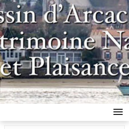
Un site pour les inconditionnels des
BASSIN
bateaux et de l'histoire du bassin
d'Arcachon
D'ARCACHON,
PATRIMOINE
NAVAL ET