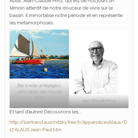
Aussi, Jean-Claude Prinz, qui est de nos jours un
témoin attentif de notre douceur de vivre sur le
bassin. Il immortalise notre période et en représente
les métamorphoses.
Bac à voile Le Voyageur,
peinture de Jean-Claude
Prinz
Jean-Claude Prinz
Et tant d’autres! Découvrons les….
http://bertrand.auschitzky.free.fr/AppendicesAlaux/D
17.ALAUX.Jean-Paul.htm