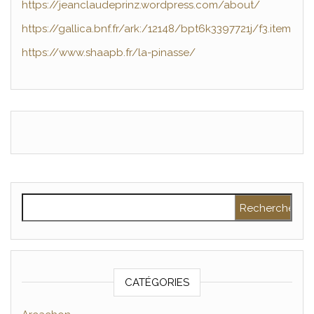
https://jeanclaudeprinz.wordpress.com/about/
https://gallica.bnf.fr/ark:/12148/bpt6k3397721j/f3.item
https://www.shaapb.fr/la-pinasse/
Rechercher :
CATÉGORIES