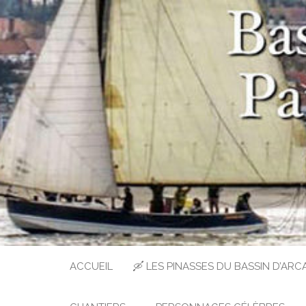
Un site pour les inconditionnel
BASSIN 
NA
ACCUEIL
🛶 LES PINASSES DU BASSIN D’AR