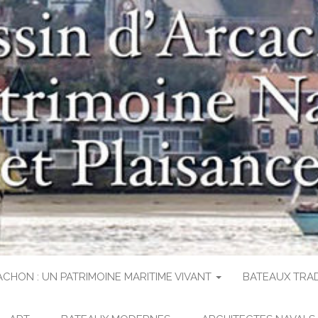
s des bateaux et de l'histoire du bassin d'
D'ARCACHON, PA
VAL ET PLAISA
CACHON : UN PATRIMOINE MARITIME VIVANT
BATEAUX TRA