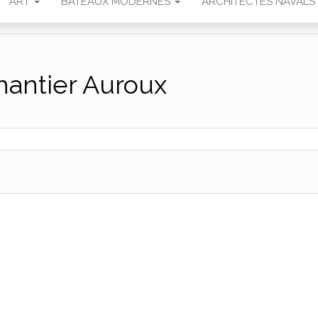
ART
BATEAUX MODERNES
ARCHITECTES NAVALS
hantier Auroux