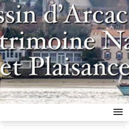
Un site pour les inconditionnels des
BASSIN
bateaux et de l'histoire du bassin
d'Arcachon
D'ARCACHON,
PATRIMOINE
NAVAL ET