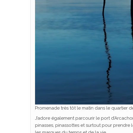
Promenade très tôt le matin dans le quartier de
J’adore également parcourir le port d’Arcachon
pinasses, pinassottes et surtout pour prendre le
les marques du temps et de la vie.