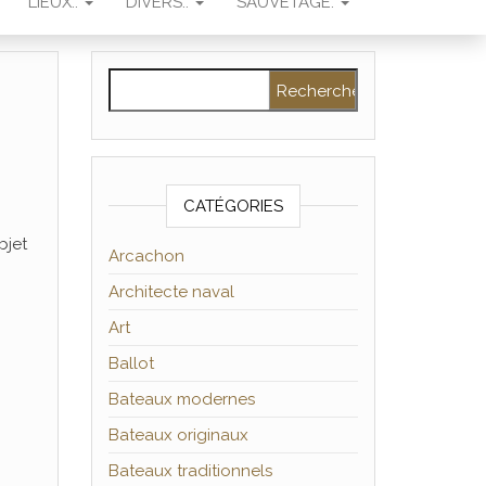
LIEUX..
DIVERS..
SAUVETAGE.
Rechercher :
CATÉGORIES
bjet
Arcachon
Architecte naval
Art
Ballot
Bateaux modernes
Bateaux originaux
Bateaux traditionnels