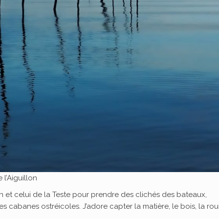
 l’Aiguillon
 et celui de la Teste pour prendre des clichés des bateaux,
s cabanes ostréicoles. J’adore capter la matière, le bois, la roui