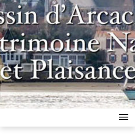
Un site pour les inconditionnels des
BASSIN
bateaux et de l'histoire du bassin
d'Arcachon
D'ARCACHON,
PATRIMOINE
NAVAL ET