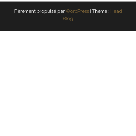
Fièrement propulsé par
WordPress
|
Thème :
Head
Blog