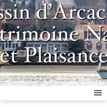
Un site pour les inconditionnels des
BASSIN
bateaux et de l'histoire du bassin
d'Arcachon
D'ARCACHON,
PATRIMOINE
NAVAL ET