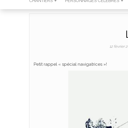
CHANTIERS
PERSONNAGES CÉLÈBRES
12 février 
Petit rappel « spécial navigatrices »!