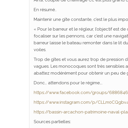
Ainsi, couple de chavirage Cc est plus grand qu
En résumé..
Maintenir une gîte constante, c’est le plus impo
« Pour le barreur et le régleur, l’objectif est d
focaliser sur les pennons, car c’est une navigati
barreur laisse le bateau remonter dans le lit
voiles.
Trop de gîtes et vous aurez trop de pression da
vagues. Les monocoques sont très sensibles a
abattez modérément pour obtenir un peu de g
Donc… attendons pour le régime….
https://www.facebook.com/groups/688684
https://www.instagram.com/p/CLLm0CQgbv4
https://bassin-arcachon-patrimoine-naval-pla
Sources partielles: