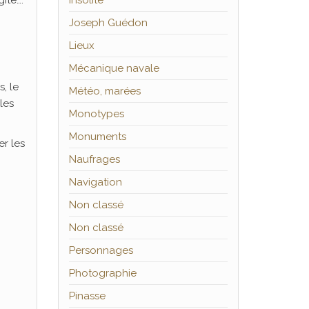
îte….
Insolite
Joseph Guédon
Lieux
Mécanique navale
s, le
Météo, marées
les
Monotypes
Monuments
er les
Naufrages
Navigation
Non classé
Non classé
Personnages
Photographie
Pinasse