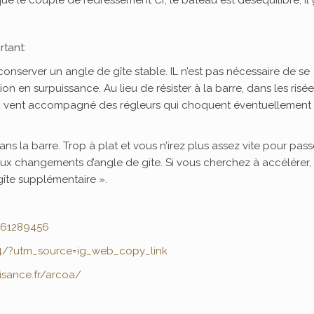
e le couple de redressement Cr, le bateau est déséquilibré, il g
rtant:
e conserver un angle de gîte stable. IL n’est pas nécessaire de se
on en surpuissance. Au lieu de résister à la barre, dans les risée
 du vent accompagné des régleurs qui choquent éventuellement 
ns la barre. Trop à plat et vous n’irez plus assez vite pour pass
ux changements d’angle de gite. Si vous cherchez à accélérer,
îte supplémentaire ».
661289456
/?utm_source=ig_web_copy_link
isance.fr/arcoa/