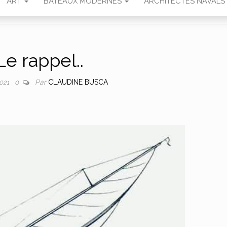
ART
BATEAUX MODERNES
ARCHITECTES NAVALS
Le rappel..
Par
CLAUDINE BUSCA
2021
0