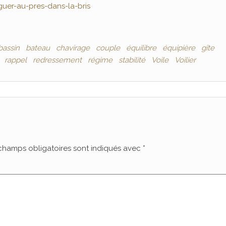
uer-au-pres-dans-la-bris
bassin
bateau
chavirage
couple
équilibre
équipière
gîte
rappel
redressement
régime
stabilité
Voile
Voilier
champs obligatoires sont indiqués avec
*