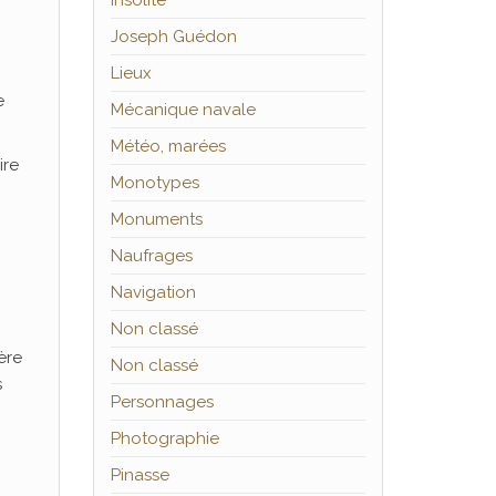
Insolite
Joseph Guédon
Lieux
e
Mécanique navale
Météo, marées
ire
Monotypes
Monuments
Naufrages
Navigation
Non classé
ère
Non classé
s
Personnages
Photographie
Pinasse