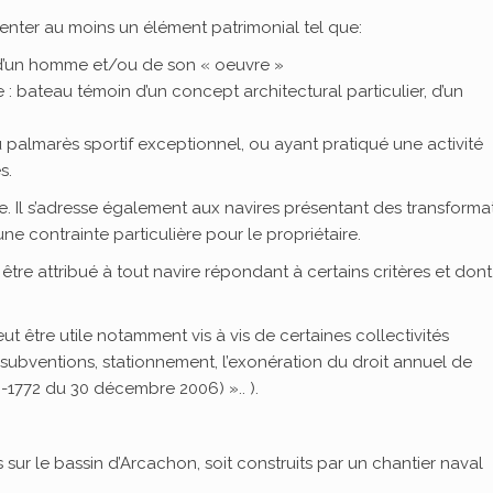
senter au moins un élément patrimonial tel que:
d’un homme et/ou de son « oeuvre »
 bateau témoin d’un concept architectural particulier, d’un
palmarès sportif exceptionnel, ou ayant pratiqué une activité
s.
e. Il s’adresse également aux navires présentant des transformat
une contrainte particulière pour le propriétaire.
 être attribué à tout navire répondant à certains critères et dont
ut être utile notamment vis à vis de certaines collectivités
subventions, stationnement, l’exonération du droit annuel de
-1772 du 30 décembre 2006) ».. ).
ts sur le bassin d’Arcachon, soit construits par un chantier naval