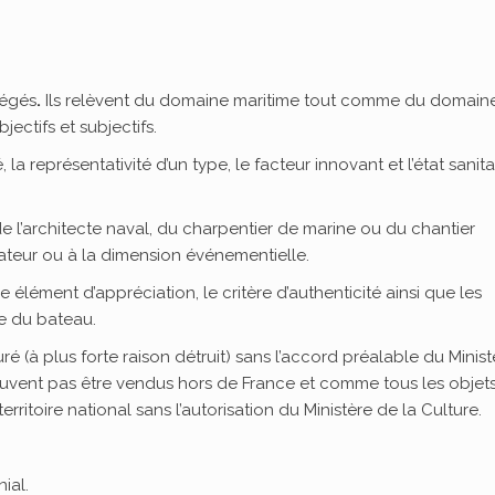
tégés
.
Ils relèvent du domaine maritime tout comme du domain
jectifs et subjectifs.
, la représentativité d’un type, le facteur innovant et l’état sanita
n de l’architecte naval, du charpentier de marine ou du chantier
gateur ou à la dimension événementielle.
élément d’appréciation, le critère d’authenticité ainsi que les
de du bateau.
é (à plus forte raison détruit) sans l’accord préalable du Minist
peuvent pas être vendus hors de France et comme tous les objet
rritoire national sans l’autorisation du Ministère de la Culture.
ial.