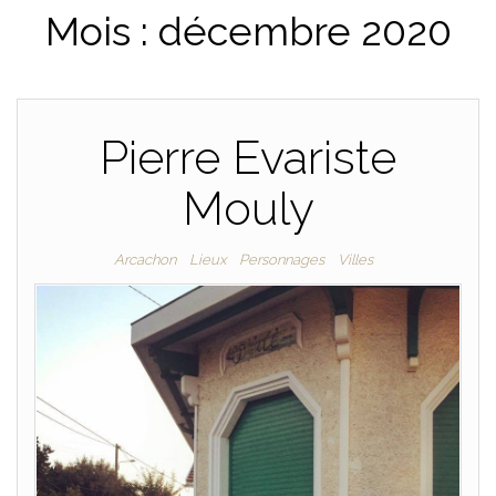
Mois :
décembre 2020
PLAISANCE
Pierre Evariste
Mouly
Arcachon
Lieux
Personnages
Villes