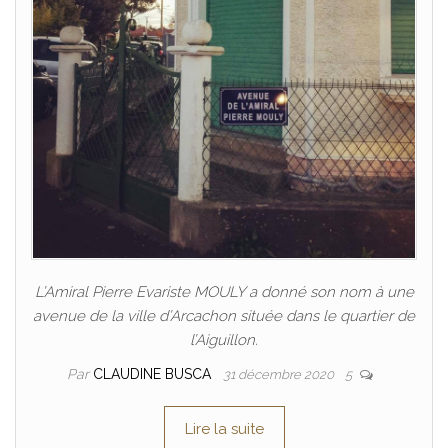
L’Amiral Pierre Evariste MOULY a donné son nom à une
avenue de la ville d’Arcachon située dans le quartier de
l’Aiguillon.
Par
CLAUDINE BUSCA
31 décembre 2020
5
Lire la suite