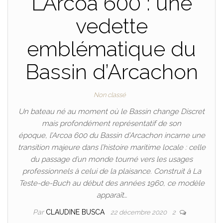
L’Arcoa 600 : une
vedette
emblématique du
Bassin d’Arcachon
Non classé
Un bateau né au moment où le Bassin change Discret
mais profondément représentatif de son
époque, l’Arcoa 600 du Bassin d’Arcachon incarne une
transition majeure dans l’histoire maritime locale : celle
du passage d’un monde tourné vers les usages
professionnels à celui de la plaisance. Construit à La
Teste-de-Buch au début des années 1960, ce modèle
apparaît…
Par
CLAUDINE BUSCA
22 décembre 2020
2