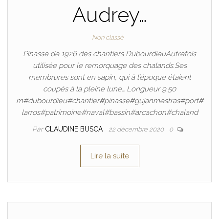
Audrey…
Non classé
Pinasse de 1926 des chantiers DubourdieuAutrefois
utilisée pour le remorquage des chalands.Ses
membrures sont en sapin, qui à l’époque étaient
coupés à la pleine lune… Longueur 9.50
m#dubourdieu#chantier#pinasse#gujanmestras#port#
larros#patrimoine#naval#bassin#arcachon#chaland
Par
CLAUDINE BUSCA
22 décembre 2020
0
Lire la suite