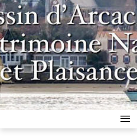
Un site pour les inconditionnels des
BASSIN
bateaux et de l'histoire du bassin
d'Arcachon
D'ARCACHON,
PATRIMOINE
NAVAL ET