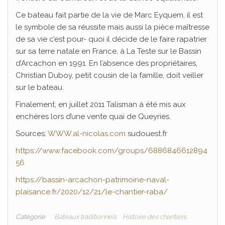
Ce bateau fait partie de la vie de Marc Eyquem, il est
le symbole de sa réussite mais aussi la pièce maîtresse
de sa vie c’est pour- quoi il décide de le faire rapatrier
sur sa terre natale en France, à La Teste sur le Bassin
d’Arcachon en 1991. En l’absence des propriétaires,
Christian Duboy, petit cousin de la famille, doit veiller
sur le bateau.
Finalement, en juillet 2011 Talisman à été mis aux
enchères lors d’une vente quai de Queyries.
Sources:
WWW.al-nicolas.com
sudouest.fr
https://www.facebook.com/groups/6886846612894
56
https://bassin-arcachon-patrimoine-naval-
plaisance.fr/2020/12/21/le-chantier-raba/
Catégorie
Bateaux traditionnels
Histoire des chantiers