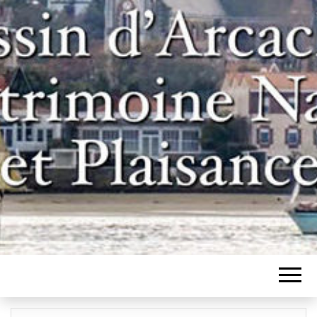
Un site pour les inconditionnels des
BASSIN
bateaux et de l'histoire du bassin
d'Arcachon
D'ARCACHON,
PATRIMOINE
NAVAL ET