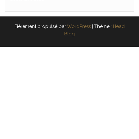
Fièrement propulsé par
WordPress
|
Thème :
Head
Blog