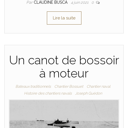
Par
CLAUDINE BUSCA
4 juin 2021
0
Lire la suite
Un canot de bossoir
à moteur
Bateaux traditionnels
Chantier Bossuet
Chantier naval
Histoire des chantiers navals
Joseph Guédon