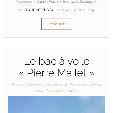
la version « Cul de Poule » très caractéristique.…
Par
CLAUDINE BUSCA
21 décembre 2020
1
Lire la suite
Le bac à voile
« Pierre Mallet »
Bateaux traditionnels
Chantier naval
Histoire des chantiers
navals
Non classé
Voiliers