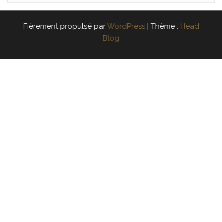
Fièrement propulsé par
WordPress
|
Thème :
Head
Blog