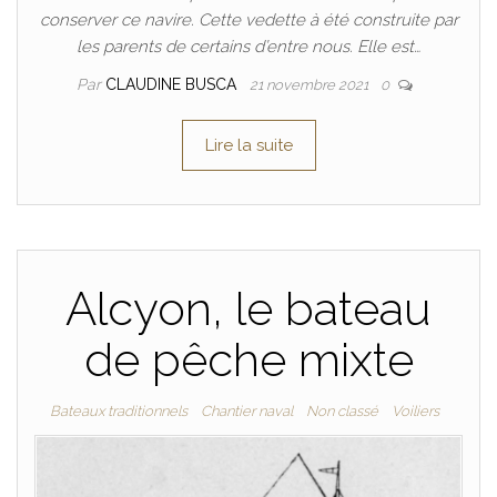
conserver ce navire. Cette vedette à été construite par
les parents de certains d’entre nous. Elle est…
Par
CLAUDINE BUSCA
21 novembre 2021
0
Lire la suite
Alcyon, le bateau
de pêche mixte
Bateaux traditionnels
Chantier naval
Non classé
Voiliers