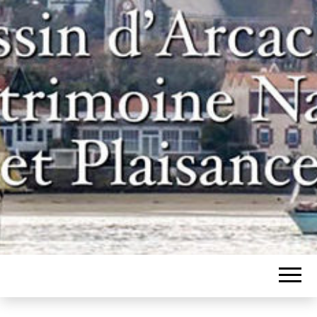
Un site pour les inconditionnels des
BASSIN
bateaux et de l'histoire du bassin
d'Arcachon
D'ARCACHON,
PATRIMOINE
NAVAL ET