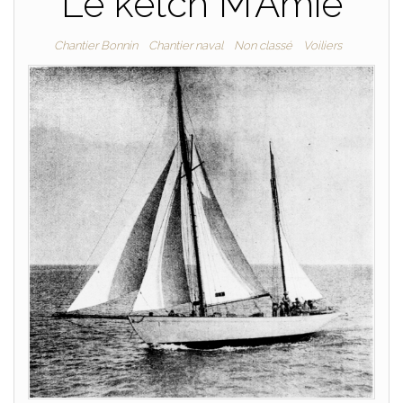
Le ketch M’Amie
Chantier Bonnin
Chantier naval
Non classé
Voiliers