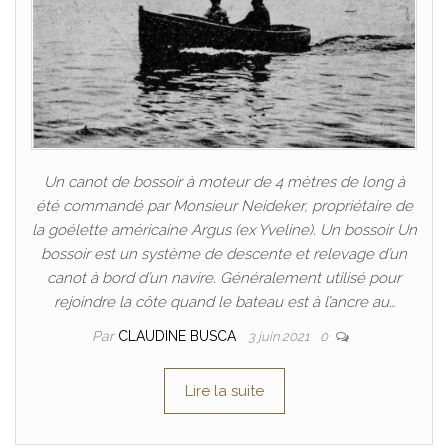
Un canot de bossoir à moteur de 4 mètres de long à
été commandé par Monsieur Neideker, propriétaire de
la goélette américaine Argus (ex Yveline). Un bossoir Un
bossoir est un système de descente et relevage d’un
canot à bord d’un navire. Généralement utilisé pour
rejoindre la côte quand le bateau est à l’ancre au…
Par
CLAUDINE BUSCA
3 juin 2021
0
Lire la suite