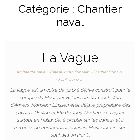
Catégorie :
Chantier
PLAISANCE
naval
La Vague
Architecte naval
Bateaux traditionnels
Chantier Bonnin
Chantier naval
La Vague est un cotre de 32 tx à dérive construit pour le
compte de Monsieur H. Linssen, du Yacht-Club
d’Anvers. Monsieur Linssen était déjà le propriétaire des
yachts L’Ondine et Elo de-Juny. Destiné à naviguer
surtout en Hollande, à circuler sur les canaux et à
traverser de nombreuses écluses, Monsieur Linssen
souhaita un tirant…