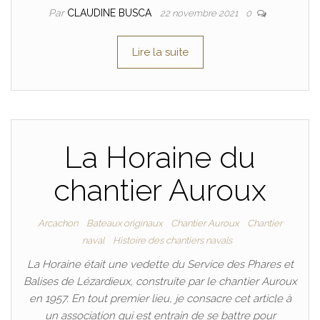
Par
CLAUDINE BUSCA
22 novembre 2021
0
Lire la suite
La Horaine du
chantier Auroux
Arcachon
Bateaux originaux
Chantier Auroux
Chantier
naval
Histoire des chantiers navals
La Horaine était une vedette du Service des Phares et
Balises de Lézardieux, construite par le chantier Auroux
en 1957. En tout premier lieu, je consacre cet article à
un association qui est entrain de se battre pour