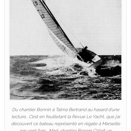
Du chantier Bonnin à Talma Bertrand au hasard d’une
lecture… C’est en feuilletant la Revue Le Yacht, que j’ai
découvert ce bateau représenté en régate à Marseille
par vent frais. Mad, chantier Bonnin C’était un