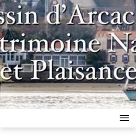
Un site pour les inconditionnels des
BASSIN
bateaux et de l'histoire du bassin
d'Arcachon
D'ARCACHON,
PATRIMOINE
NAVAL ET