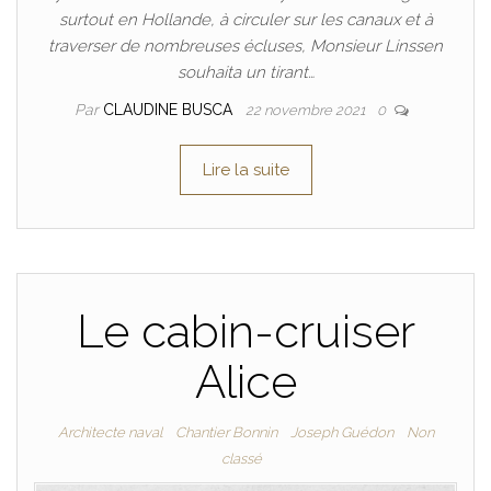
surtout en Hollande, à circuler sur les canaux et à
traverser de nombreuses écluses, Monsieur Linssen
souhaita un tirant…
Par
CLAUDINE BUSCA
22 novembre 2021
0
Lire la suite
Le cabin-cruiser
Alice
Architecte naval
Chantier Bonnin
Joseph Guédon
Non
classé