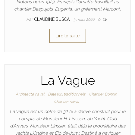
Notons qu’en 1923, François Camatte travaillait au
chantier Despujols. Eugenia, un gréement Marconi…
Par
CLAUDINE BUSCA
3 mars 2022
0
Lire la suite
La Vague
Architecte naval
Bateaux traditionnels
Chantier Bonnin
Chantier naval
La Vague est un cotre de 32 tx à dérive construit pour le
compte de Monsieur H. Linssen, du Yacht-Club
d’Anvers. Monsieur Linssen était déjà le propriétaire des
yachts L’Ondine et Elo de-Juny. Destiné à naviguer