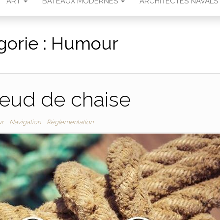
ART
BATEAUX MODERNES
ARCHITECTES NAVALS
gorie :
Humour
eud de chaise
r
Navigation
Règlementation