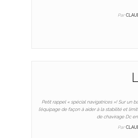
Par
CLAU
L
Petit rappel « spécial navigatrices »! Sur un ba
l’équipage de façon à aider à la stabilité et lim
de chavirage Dc en
Par
CLAU