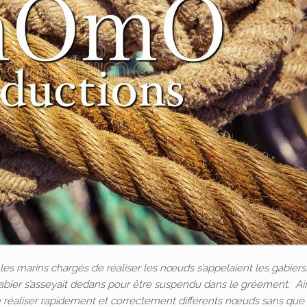
les marins chargés de réaliser les nœuds s’appelaient les gabiers
e gabier s’asseyait dedans pour être suspendu dans le gréement. Ain
e réaliser rapidement et correctement différents nœuds sans que