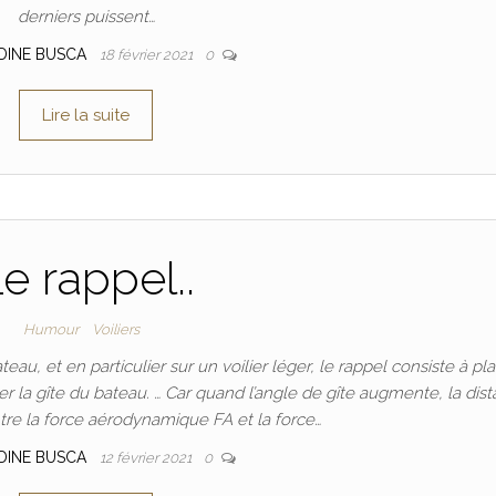
derniers puissent…
DINE BUSCA
18 février 2021
0
Lire la suite
e rappel..
Humour
Voiliers
teau, et en particulier sur un voilier léger, le rappel consiste à pl
iter la gîte du bateau. … Car quand l’angle de gîte augmente, la dis
tre la force aérodynamique FA et la force…
DINE BUSCA
12 février 2021
0