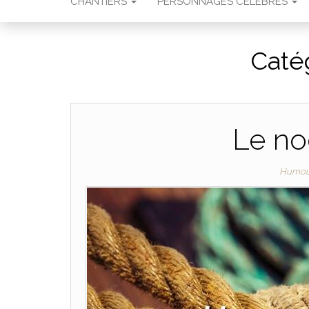
CHANTIERS
PERSONNAGES CÉLÈBRES
Caté
Le no
Humou