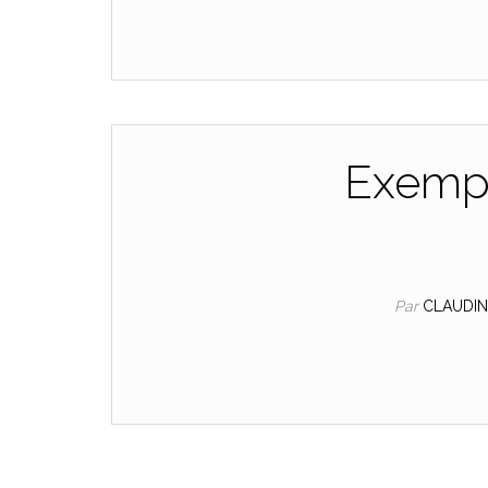
Exempl
Par
CLAUDI