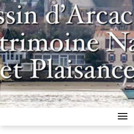
Un site pour les inconditionnels des
BASSIN
bateaux et de l'histoire du bassin
d'Arcachon
D'ARCACHON,
PATRIMOINE
NAVAL ET