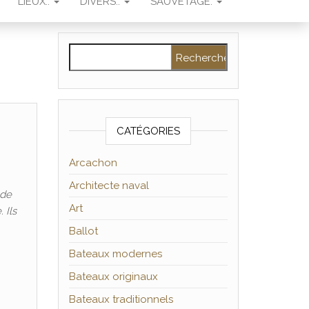
LIEUX..
DIVERS..
SAUVETAGE.
Rechercher :
CATÉGORIES
Arcachon
Architecte naval
 de
Art
 Ils
Ballot
Bateaux modernes
Bateaux originaux
Bateaux traditionnels