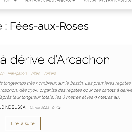
ART
BATEAUX MODERNES
ARCHITECTES NAVALS
e :
Fées-aux-Roses
à dérive d’Arcachon
hon
Navigation
Villes
Voiliers
is longtemps très nombreux sur le bassin. Les premières régates
’Arcachon, dès 1905, organisa des régates pour ces canots à dérive.
après leur longueur totale: les 8 mètres et les 9 mètres au…
UDINE BUSCA
31 mai 2021
0
Lire la suite