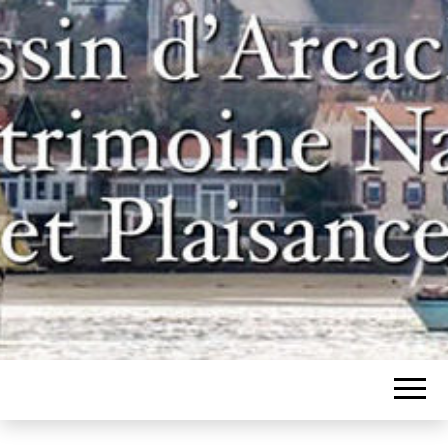
Un site pour les inconditionnels des
BASSIN
bateaux et de l'histoire du bassin
d'Arcachon
D'ARCACHON,
PATRIMOINE
NAVAL ET