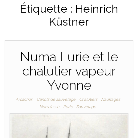
Étiquette :
Heinrich
PLAISANCE
Küstner
Numa Lurie et le
chalutier vapeur
Yvonne
Arcachon
Canots de sauvetage
Chalutiers
Naufrages
Non classé
Ports
Sauvetage