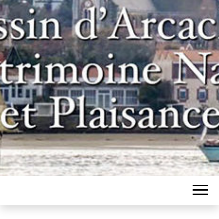
Un site pour les inconditionnels des
BASSIN
bateaux et de l'histoire du bassin
d'Arcachon
D'ARCACHON,
PATRIMOINE
NAVAL ET