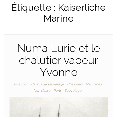
Étiquette :
Kaiserliche
PLAISANCE
Marine
Numa Lurie et le
chalutier vapeur
Yvonne
Arcachon
Canots de sauvetage
Chalutiers
Naufrages
Non classé
Ports
Sauvetage