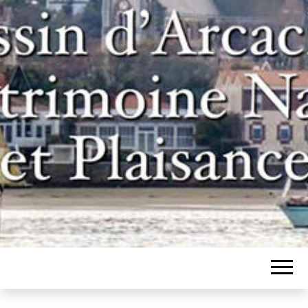
Un site pour les inconditionnels des
BASSIN
bateaux et de l'histoire du bassin
d'Arcachon
D'ARCACHON,
PATRIMOINE
NAVAL ET