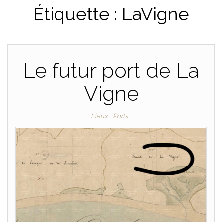
Étiquette :
LaVigne
PLAISANCE
Le futur port de La
Vigne
Lieux
Ports