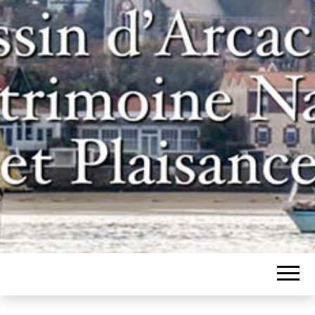
Un site pour les inconditionnels des
BASSIN
bateaux et de l'histoire du bassin
d'Arcachon
D'ARCACHON,
PATRIMOINE
NAVAL ET