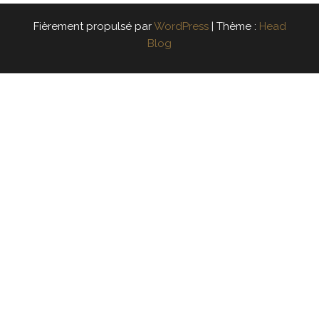
Fièrement propulsé par
WordPress
|
Thème :
Head
Blog