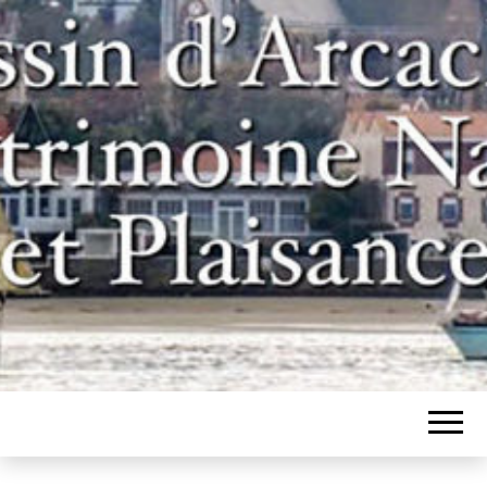
Un site pour les inconditionnels des
BASSIN
bateaux et de l'histoire du bassin
d'Arcachon
D'ARCACHON,
PATRIMOINE
NAVAL ET