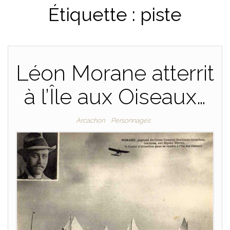
Étiquette :
piste
PLAISANCE
Léon Morane atterrit
à l’Île aux Oiseaux…
Arcachon
Personnages