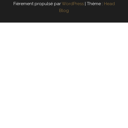
Fièrement propulsé par
WordPress
|
Thème :
Head
Blog