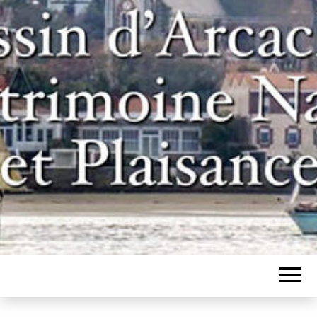
Un site pour les inconditionnels des
BASSIN
bateaux et de l'histoire du bassin
d'Arcachon
D'ARCACHON,
PATRIMOINE
NAVAL ET