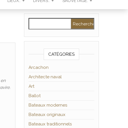
LIEUX..
DIVERS..
SAUVETAGE.
Rechercher :
CATÉGORIES
Arcachon
Architecte naval
 en
Art
avire.
Ballot
Bateaux modernes
Bateaux originaux
Bateaux traditionnels