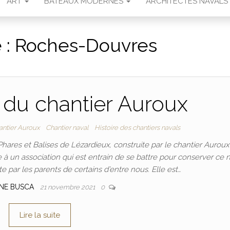
ART
BATEAUX MODERNES
ARCHITECTES NAVALS
 :
Roches-Douvres
 du chantier Auroux
antier Auroux
Chantier naval
Histoire des chantiers navals
hares et Balises de Lézardieux, construite par le chantier Auroux
le à un association qui est entrain de se battre pour conserver ce n
e par les parents de certains d’entre nous. Elle est…
INE BUSCA
21 novembre 2021
0
Lire la suite