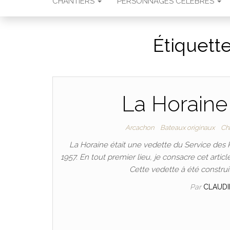
CHANTIERS
PERSONNAGES CÉLÈBRES
Étiquette
La Horaine
Arcachon
Bateaux originaux
Ch
La Horaine était une vedette du Service des P
1957. En tout premier lieu, je consacre cet artic
Cette vedette à été construit
Par
CLAUD