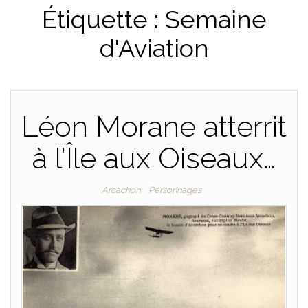
Étiquette :
Semaine
PLAISANCE
d'Aviation
Léon Morane atterrit
à l’Île aux Oiseaux…
Arcachon
Personnages