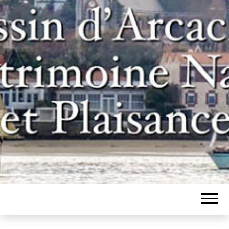
Un site pour les inconditionnels des
BASSIN
bateaux et de l'histoire du bassin
d'Arcachon
D'ARCACHON,
PATRIMOINE
NAVAL ET