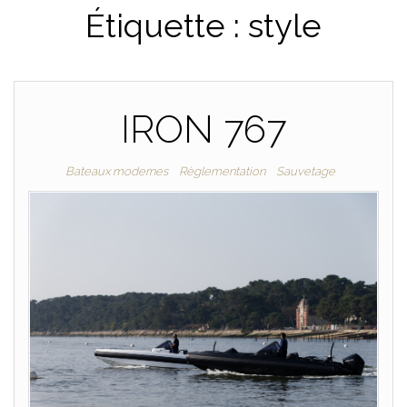
Étiquette :
style
PLAISANCE
IRON 767
Bateaux modernes
Règlementation
Sauvetage