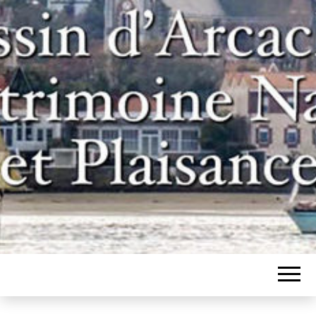
Un site pour les inconditionnels des
BASSIN
bateaux et de l'histoire du bassin
d'Arcachon
D'ARCACHON,
PATRIMOINE
NAVAL ET